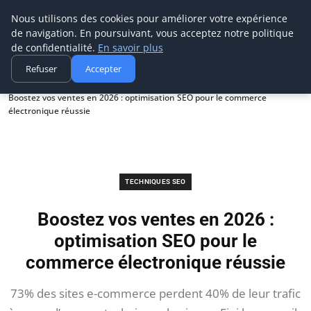
Digitalblitz
Nous utilisons des cookies pour améliorer votre expérience
de navigation. En poursuivant, vous acceptez notre politique
de confidentialité.
En savoir plus
Refuser
Accepter
Accueil
Techniques SEO
Boostez vos ventes en 2026 : optimisation SEO pour le commerce
électronique réussie
TECHNIQUES SEO
Boostez vos ventes en 2026 :
optimisation SEO pour le
commerce électronique réussie
73% des sites e-commerce perdent 40% de leur trafic