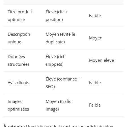
Titre produit
Élevé (clic +
Faible
optimisé
position)
Description
Moyen (évite le
Moyen
unique
duplicate)
Données
Élevé (rich
Moyen-élevé
structurées
snippets)
Élevé (confiance +
Avis clients
Faible
SEO)
Images
Moyen (trafic
Faible
optimisées
image)
À retenir :
Une fiche produit n’est pas un article de blog.