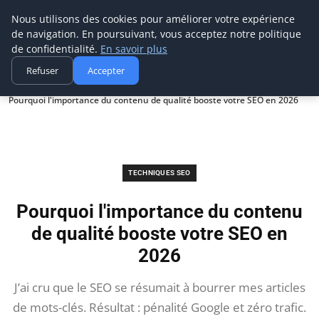
Digitalblitz
Nous utilisons des cookies pour améliorer votre expérience
de navigation. En poursuivant, vous acceptez notre politique
de confidentialité.
En savoir plus
Refuser
Accepter
Accueil
Techniques SEO
Pourquoi l'importance du contenu de qualité booste votre SEO en 2026
TECHNIQUES SEO
Pourquoi l'importance du contenu
de qualité booste votre SEO en
2026
J’ai cru que le SEO se résumait à bourrer mes articles
de mots-clés. Résultat : pénalité Google et zéro trafic.