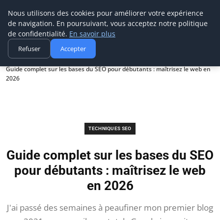
Digitalblitz
Nous utilisons des cookies pour améliorer votre expérience
de navigation. En poursuivant, vous acceptez notre politique
de confidentialité.
En savoir plus
Refuser
Accepter
Accueil
Techniques SEO
Guide complet sur les bases du SEO pour débutants : maîtrisez le web en
2026
TECHNIQUES SEO
Guide complet sur les bases du SEO
pour débutants : maîtrisez le web
en 2026
J'ai passé des semaines à peaufiner mon premier blog