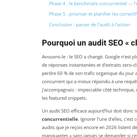
Phase 4 : le benchmark concurrentiel — l'
Phase 5 : prioriser et planifier les correctif
Conclusion : passer de l'audit à l'action
Pourquoi un audit SEO « cl
Avouons-le : le SEO a changé. Google n'est p
de réponses instantanées et d'extraits zero-cl
perdre 60 % de son trafic organique du jour 
concurrent qui a mieux répondu à une requête. 
j'accompagnais : impeccable côté technique,
les featured snippets.
Un audit SEO efficace aujourd'hui doit donc i
concurrentielle
. Ignorer l'une d'elles, c'es
audits que je reçois encore en 2026 listent de
manquantes » sans jamais se demander si ces e