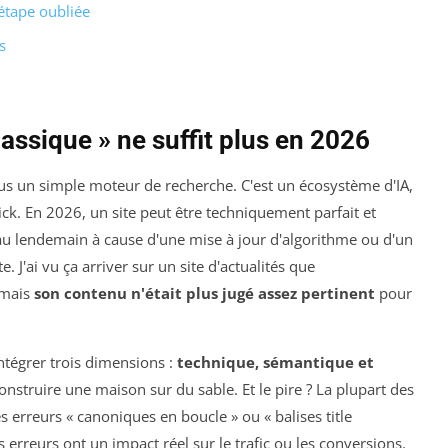
étape oubliée
s
assique » ne suffit plus en 2026
lus un simple moteur de recherche. C'est un écosystème d'IA,
ick. En 2026, un site peut être techniquement parfait et
au lendemain à cause d'une mise à jour d'algorithme ou d'un
J'ai vu ça arriver sur un site d'actualités que
 mais
son contenu n'était plus jugé assez pertinent
pour
ntégrer trois dimensions :
technique, sémantique et
t construire une maison sur du sable. Et le pire ? La plupart des
s erreurs « canoniques en boucle » ou « balises title
rreurs ont un impact réel sur le trafic ou les conversions.