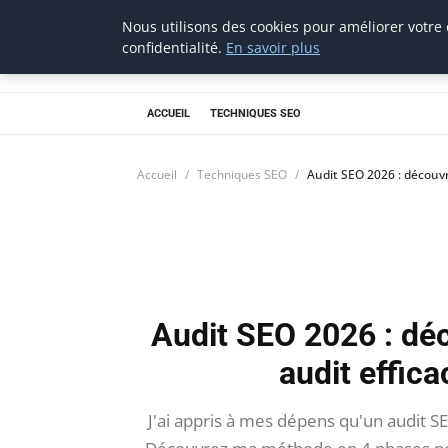
Nous utilisons des cookies pour améliorer votre
Digitalblitz
confidentialité.
En savoir plus
ACCUEIL
TECHNIQUES SEO
Accueil
Techniques SEO
Audit SEO 2026 : découvr
Audit SEO 2026 : dé
audit effica
J'ai appris à mes dépens qu'un audit S