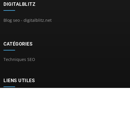
DIGITALBLITZ
Blog seo - digitalblitz.net
CATÉGORIES
Techniques SEO
LIENS UTILES
Contact
© 2026 Digitalblitz. Tous droits réservés.