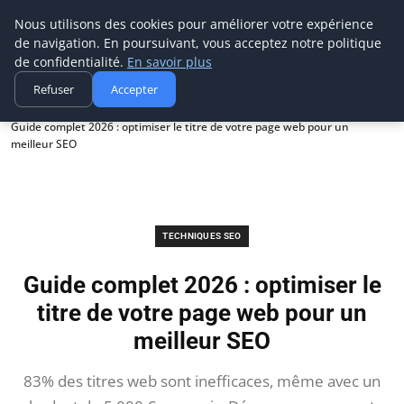
Digitalblitz
Nous utilisons des cookies pour améliorer votre expérience
de navigation. En poursuivant, vous acceptez notre politique
de confidentialité.
En savoir plus
Refuser
Accepter
Accueil
Techniques SEO
Guide complet 2026 : optimiser le titre de votre page web pour un
meilleur SEO
TECHNIQUES SEO
Guide complet 2026 : optimiser le
titre de votre page web pour un
meilleur SEO
83% des titres web sont inefficaces, même avec un